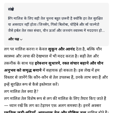
संक्षेप
लिंग मालिश के लिए सही तेल चुनना बहुत ज़रूरी है क्योंकि हर तेल सुरक्षित
या असरदार नहीं होता। जिनसेंग, गिंको बिलोबा, योहिंबे और सॉ पाल्मेटो
जैसे हर्बल तेल रक्त संचार, यौन ऊर्जा और जननांग स्वास्थ्य में मददगार हो
सकते हैं। अगर आप घरेलू उपाय चाहते हैं तो नारियल तेल, सरसों तेल या
और पढ़ें
तिल का तेल भी सुरक्षित विकल्प हैं। सही तेल से नियमित मालिश करने पर
यौन स्वास्थ्य बेहतर हो सकता है और आत्मविश्वास भी बढ़ता है।
लिंग पर मालिश करना न केवल
सुकून और आनंद
देता है, बल्कि यौन
स्वास्थ्य और त्वचा की देखभाल में भी मदद करता है। सही तेल और
तकनीक के साथ यह
इरेक्शन सुधारने, रक्त संचार बढ़ाने और यौन
अनुभव को समृद्ध बनाने
में सहायक हो सकता है। इस लेख में हम
विस्तार से जानेंगे कि कौन-कौन से तेल उपलब्ध हैं, उनके लाभ क्या हैं और
इन्हें सुरक्षित रूप से कैसे इस्तेमाल करें।
लिंग मालिश तेल क्या है?
लिंग मालिश तेल विशेष रूप से लिंग की मालिश के लिए तैयार किए जाते हैं
— ध्यान रखें कि
लिंग का टेढ़ापन
एक अलग समस्या है। इनमें अक्सर