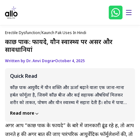
Erectile Dysfunction
/
Kaunch Pak Uses In Hindi
कौंछ पाक: फायदे, यौन स्वास्थ्य पर असर और
सावधानियां
Written by Dr. Anvi Dogra
•
October 4, 2025
Quick Read
कौंछ पाक आयुर्वेद में यौन शक्ति और ऊर्जा बढ़ाने वाला एक जाना-माना
हर्बल फॉर्मूला है, जिसमें कौंछ बीज और कई सहायक औषधियाँ मिलकर
शरीर को ताकत, पोषण और यौन स्वास्थ्य में सहारा देती हैं। शोध में पाया
गया है कि यह डोपामाइन और नाइट्रिक ऑक्साइड स्तर सुधारकर इरेक्शन
Read more
और सेक्स ड्राइव में मदद कर सकता है, साथ ही एंटीऑक्सीडेंट गुण भी प्रदान
करता है। मार्केट में यह विभिन्न ब्रांड्स और रूपों में उपलब्ध है, लेकिन हर
अगर आप “कौंछ पाक के फायदे” के बारे में जानकारी ढूंढ रहे हैं, तो आप
व्यक्ति की प्रतिक्रिया अलग हो सकती है और गलत मात्रा या बिना सलाह के
जानते हैं की अगर बात की जाए पारंपरिक आयुर्वेदिक फॉर्मुलेशनों की, तो