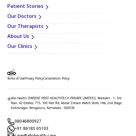
Patient Stories
Our Doctors
Our Therapists
About Us
Our Clinics
Terms of Use
Privacy Policy
Cancellation Policy
Allo Health (PATIENT FIRST HEALTHTECH PRIVATE LIMITED), Workden - 1, 3rd
floor, 42 Estates, 775, 100 Feet Rd, Above Zimson Watch Store, HAL 2nd Stage,
Indiranagar, Bengaluru, Karnataka - 560038
08046800927
+91 86183 65103