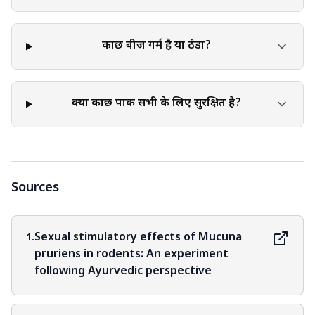
वाले व्यक्तियों को वैकल्पिक चिकित्सा पद्धतियों पर विचार करते समय विशेष
सावधानी बरतनी चाहिए। कुछ प्रथाओं में मतभेद या प्रतिकूल प्रभाव हो सकते
हैं, और किसी भी वैकल्पिक उपचार को अपनाने से पहले एक स्वास्थ्य
कौंछ बीज गर्म है या ठंडा?
देखभाल पेशेवर के साथ इन संभावित चिंताओं पर चर्चा करना आवश्यक है।
क्या कौंछ पाक सभी के लिए सुरक्षित है?
Sources
Sexual stimulatory effects of Mucuna
1.
pruriens in rodents: An experiment
following Ayurvedic perspective