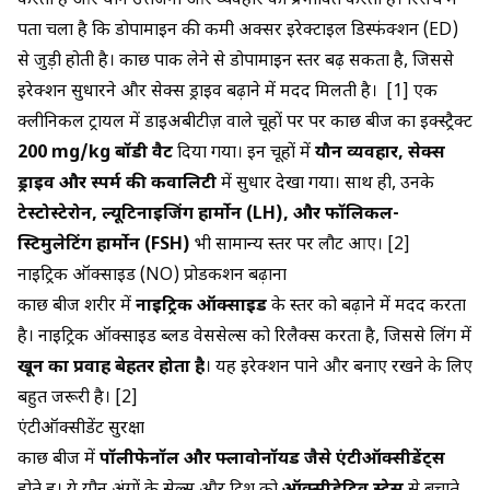
करता है और यौन उत्तेजना और व्यवहार को प्रभावित करता है। रिसर्च में
पता चला है कि डोपामाइन की कमी अक्सर इरेक्टाइल डिस्फंक्शन (ED)
से जुड़ी होती है। कौंछ पाक लेने से डोपामाइन स्तर बढ़ सकता है, जिससे
इरेक्शन सुधारने और सेक्स ड्राइव बढ़ाने में मदद मिलती है। [1] एक
क्लीनिकल ट्रायल में डाइअबीटीज़ वाले चूहों पर पर कौंछ बीज का इक्स्ट्रैक्ट
200 mg/kg बॉडी वैट
दिया गया। इन चूहों में
यौन व्यवहार, सेक्स
ड्राइव और स्पर्म की कवालिटी
में सुधार देखा गया। साथ ही, उनके
टेस्टोस्टेरोन, ल्यूटिनाइजिंग हार्मोन (LH), और फॉलिकल-
स्टिमुलेटिंग हार्मोन (FSH)
भी सामान्य स्तर पर लौट आए। [2]
नाइट्रिक ऑक्साइड (NO) प्रोडकशन बढ़ाना
कौंछ बीज शरीर में
नाइट्रिक ऑक्साइड
के स्तर को बढ़ाने में मदद करता
है। नाइट्रिक ऑक्साइड ब्लड वेससेल्स को रिलैक्स करता है, जिससे लिंग में
खून का प्रवाह बेहतर होता है
। यह इरेक्शन पाने और बनाए रखने के लिए
बहुत जरूरी है। [2]
एंटीऑक्सीडेंट सुरक्षा
कौंछ बीज में
पॉलीफेनॉल और फ्लावोनॉयड जैसे एंटीऑक्सीडेंट्स