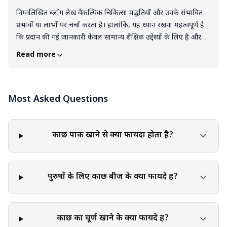
निम्नलिखित ब्लॉग लेख वैकल्पिक चिकित्सा पद्धतियों और उनके संभावित
प्रभावों या लाभों पर चर्चा करता है। हालांकि, यह ध्यान रखना महत्वपूर्ण है
कि प्रदान की गई जानकारी केवल सामान्य शैक्षिक उद्देश्यों के लिए है और
इसे चिकित्सा सलाह या किसी योग्य स्वास्थ्य देखभाल पेशेवर के पेशेवर
Read more
मार्गदर्शन के विकल्प के रूप में नहीं माना जाना चाहिए। किसी भी वैकल्पिक
चिकित्सा पद्धति या उपचार पर विचार करने से पहले, एक स्वास्थ्य देखभाल
पेशेवर से परामर्श करने की सिफारिश की जाती है। वैकल्पिक चिकित्सा में
Most Asked Questions
प्रथाओं की एक विस्तृत श्रृंखला शामिल है जिनका कठोर वैज्ञानिक मूल्यांकन
नहीं हुआ है या चिकित्सा समुदाय के भीतर व्यापक स्वीकृति प्राप्त नहीं हुई है।
वैकल्पिक चिकित्सा पद्धतियों की प्रभावशीलता, सुरक्षा और उपयुक्तता
व्यक्ति, उनकी विशिष्ट चिकित्सा स्थितियों और अन्य कारकों के आधार पर
कौंछ पाक खाने से क्या फायदा होता है?
काफी भिन्न हो सकती है। वैकल्पिक चिकित्सा पद्धतियों को सावधानी और
संदेह के साथ अपनाना महत्वपूर्ण है। कुछ प्रथाओं में संभावित जोखिम हो
सकते हैं या मौजूदा चिकित्सा उपचारों के साथ परस्पर क्रिया हो सकती है।
पुरुषों के लिए कौंछ बीज के क्या फायदे हैं?
एक स्वास्थ्य देखभाल पेशेवर आपके चिकित्सा इतिहास के आधार पर
मार्गदर्शन प्रदान कर सकता है, उपलब्ध साक्ष्य का मूल्यांकन सकता है, और
वैकल्पिक चिकित्सा पद्धतियों के संभावित लाभों और जोखिमों के बारे में
कौंछ का चूर्ण खाने के क्या फायदे हैं?
सूचित सलाह दे सकता है। विशिष्ट चिकित्सा स्थितियों, एलर्जी या दवाएँ लेने