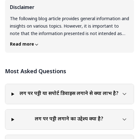
Disclaimer
The following blog article provides general information and
insights on various topics. However, it is important to
note that the information presented is not intended as
professional advice in any specific field or area. The
Read more
content of this blog is for general educational and
informational purposes only. The content should not be
interpreted as endorsement, recommendation, or
Most Asked Questions
guarantee of any product, service, or information
mentioned. Readers are solely responsible for the
decisions and actions they take based on the information
provided in this blog. It is essential to exercise individual
लिंग पर पट्टी या सपोर्ट डिवाइस लगाने से क्या लाभ है?
judgment, critical thinking, and personal responsibility
when applying or implementing any information or
suggestions discussed in the blog.
लिंग पर पट्टी लगाने का उद्देश्य क्या है?