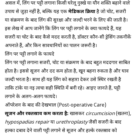
उपयोग करें, साफ-सफाई बनाए रखें और किसी भी असामान्यता पर तुरंत
असल में, लिंग पर पट्टी लगाना किसी घरेलू नुस्खे या यौन शक्ति बढ़ाने वाले
डॉक्टर से संपर्क करें।
उपाय से जुड़ा नहीं है, बल्कि यह एक
मेडिकल प्रक्रिया
है जो चोट, सर्जरी
या संक्रमण के बाद लिंग की सुरक्षा और जल्दी भरने के लिए की जाती है।
इस लेख में आप जानेंगे कि लिंग पर पट्टी लगाने के क्या फायदे हैं, यह
सर्जरी या चोट के बाद कैसे मदद करती है, डॉक्टर कौन-सी ड्रेसिंग तकनीकें
अपनाते हैं, और किन सावधानियों का पालन जरूरी है।
लिंग पर पट्टी लगाने के फायदे
लिंग पर पट्टी लगाना सर्जरी, चोट या संक्रमण के बाद बहुत मददगार साबित
होता है। इससे सूजन और दर्द कम होता है, खून बहना रुकता है और घाव
जल्दी भरता है। साथ ही यह लिंग को सहारा देकर उसे स्थिर रखती है
ताकि टांके या नई त्वचा सही स्थिति में बनी रहे। आइए जानते हैं, पट्टी
लगाने के अलग-अलग फायदे।
ऑपरेशन के बाद की देखभाल (Post-operative Care)
सूजन और रक्तस्राव कम करता है:
खासकर
circumcision
(खतना),
hypospadias repair
या
urethroplasty
जैसी सर्जरी के बाद
हल्का दबाव देने वाली पट्टी लगाने से सूजन और हल्के रक्तस्राव को