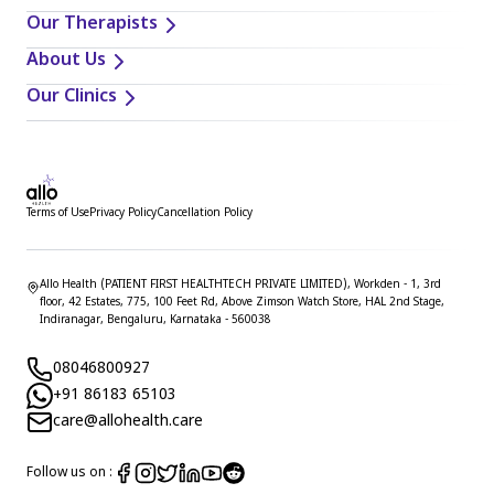
Our Therapists
About Us
Our Clinics
Terms of Use
Privacy Policy
Cancellation Policy
Allo Health (PATIENT FIRST HEALTHTECH PRIVATE LIMITED), Workden - 1, 3rd
floor, 42 Estates, 775, 100 Feet Rd, Above Zimson Watch Store, HAL 2nd Stage,
Indiranagar, Bengaluru, Karnataka - 560038
08046800927
+91 86183 65103
care@allohealth.care
Follow us on :