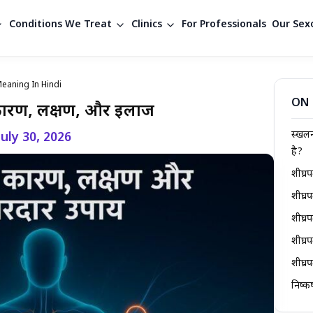
Conditions We Treat
Clinics
For Professionals
Our Sexo
eaning In Hindi
ON 
 कारण, लक्षण, और इलाज
स्खलन
July 30, 2026
है?
शीघ्र
शीघ्र
शीघ्र
शीघ्र
शीघ्
निष्कर्