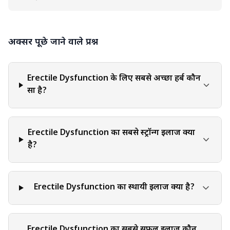
मार्गदर्शन के विकल्प के रूप में नहीं माना जाना चाहिए। किसी भी वैकल्पिक
चिकित्सा पद्धति या उपचार पर विचार करने से पहले, एक स्वास्थ्य देखभाल
पेशेवर से परामर्श करने की सिफारिश की जाती है। वैकल्पिक चिकित्सा में
अक्सर पूछे जाने वाले प्रश्न
प्रथाओं की एक विस्तृत श्रृंखला शामिल है जिनका कठोर वैज्ञानिक मूल्यांकन
नहीं हुआ है या चिकित्सा समुदाय के भीतर व्यापक स्वीकृति प्राप्त नहीं हुई है।
वैकल्पिक चिकित्सा पद्धतियों की प्रभावशीलता, सुरक्षा और उपयुक्तता
व्यक्ति, उनकी विशिष्ट चिकित्सा स्थितियों और अन्य कारकों के आधार पर
Erectile Dysfunction के लिए सबसे अच्छा हर्ब कौन
काफी भिन्न हो सकती है। वैकल्पिक चिकित्सा पद्धतियों को सावधानी और
सा है?
संदेह के साथ अपनाना महत्वपूर्ण है। कुछ प्रथाओं में संभावित जोखिम हो
सकते हैं या मौजूदा चिकित्सा उपचारों के साथ परस्पर क्रिया हो सकती है।
एक स्वास्थ्य देखभाल पेशेवर आपके चिकित्सा इतिहास के आधार पर
Erectile Dysfunction का सबसे स्ट्रॉन्ग इलाज क्या
मार्गदर्शन प्रदान कर सकता है, उपलब्ध साक्ष्य का मूल्यांकन सकता है, और
है?
वैकल्पिक चिकित्सा पद्धतियों के संभावित लाभों और जोखिमों के बारे में
सूचित सलाह दे सकता है। विशिष्ट चिकित्सा स्थितियों, एलर्जी या दवाएँ लेने
वाले व्यक्तियों को वैकल्पिक चिकित्सा पद्धतियों पर विचार करते समय विशेष
Erectile Dysfunction का स्थायी इलाज क्या है?
सावधानी बरतनी चाहिए। कुछ प्रथाओं में मतभेद या प्रतिकूल प्रभाव हो सकते
हैं, और किसी भी वैकल्पिक उपचार को अपनाने से पहले एक स्वास्थ्य
देखभाल पेशेवर के साथ इन संभावित चिंताओं पर चर्चा करना आवश्यक है।
Erectile Dysfunction का सबसे सफल इलाज कौन