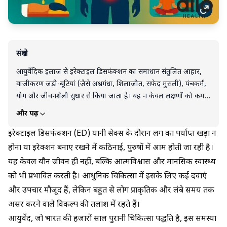
संक्षेप
आयुर्वेदिक इलाज से इरेक्टाइल डिसफंक्शन का समाधान संतुलित आहार,
वाजीकरण जड़ी-बूटियां (जैसे अश्वगंधा, शिलाजीत, सफेद मुसली), पंचकर्म,
योग और जीवनशैली सुधार से किया जाता है। यह न केवल लक्षणों को कम
करता है बल्कि शरीर में दोष संतुलित कर जड़ से उपचार पर ध्यान देता है।
और पढ़ें
सही खानपान, तनाव प्रबंधन और नियमित व्यायाम से रक्त प्रवाह, हार्मोन
संतुलन और यौन शक्ति में सुधार होता है। हर्बल दवाएं लेते समय सही डोज़,
इरेक्टाइल डिसफंक्शन (ED) यानी सेक्स के दौरान लिंग का पर्याप्त खड़ा न
गुणवत्ता और डॉक्टर की सलाह जरूरी है ताकि दुष्प्रभाव और मिलावट से
होना या इरेक्शन बनाए रखने में कठिनाई, पुरुषों में आम होती जा रही है।
बचा जा सके।
यह केवल यौन जीवन ही नहीं, बल्कि आत्मविश्वास और मानसिक स्वास्थ्य
को भी प्रभावित करती है। आधुनिक चिकित्सा में इसके लिए कई दवाएं
और उपचार मौजूद हैं, लेकिन बहुत से लोग प्राकृतिक और लंबे समय तक
असर करने वाले विकल्प की तलाश में रहते हैं।
आयुर्वेद, जो भारत की हजारों साल पुरानी चिकित्सा पद्धति है, इस समस्या