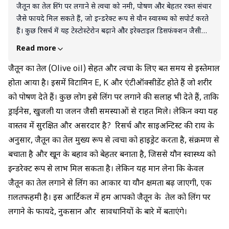
जैतून का तेल लिंग पर लगाने से त्वचा को नमी, पोषण और बेहतर रक्त संचार
जैसे फायदे मिल सकते हैं, जो इन्डरेक्ट रूप से यौन स्वास्थ्य को सपोर्ट करते
हैं। कुछ रिसर्च में यह टेस्टोस्टेरोन बढ़ाने और इरेक्टाइल डिसफंक्शन जैसी
समस्याओं में मददगार बताया गया है। हालांकि, यह कोई चमत्कारी इलाज
Read more
नहीं है और न ही इससे लिंग का आकार बढ़ता है। असली फायदा तभी होगा
जब आप इसे संतुलित मात्रा में, सही तरीके से और हेल्दी लाइफ़स्टाइल
जैतून का तेल (Olive oil) सेहत और त्वचा के लिए बहुत समय से इस्तेमाल
(डाइट, एक्सरसाइज, तनाव नियंत्रण) के साथ इस्तेमाल करें। इसलिए, जैतून
होता आया है। इसमें विटामिन E, K और एंटीऑक्सीडेंट होते हैं जो शरीर
के तेल को एक नेचुरल सपोर्ट मानें, लेकिन किसी भी गंभीर समस्या में डॉक्टर
को पोषण देते हैं। कुछ लोग इसे लिंग पर लगाने की सलाह भी देते हैं, ताकि
से सलाह लेना ज़रूरी है।
ड्राईनेस, खुजली या जलन जैसी समस्याओं से राहत मिले। लेकिन क्या यह
वास्तव में सुरक्षित और असरदार है? रिसर्च और साइअन्टिस्ट की राय के
अनुसार, जैतून का तेल मुख्य रूप से त्वचा को हाइड्रेट करता है, संक्रमण से
बचाता है और खून के बहाव को बेहतर बनाता है, जिससे यौन स्वास्थ्य को
इन्डरेक्ट रूप से लाभ मिल सकता है। लेकिन यह मान लेना कि केवल
जैतून का तेल लगाने से लिंग का आकार या यौन क्षमता बढ़ जाएगी, एक
ग़लतफहमी है। इस आर्टिकल में हम आपको जैतून के तेल को लिंग पर
लगाने के फायदे, नुकसान और सावधानियों के बारे में बताएंगे।