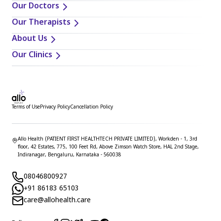
Our Doctors
Our Therapists
About Us
Our Clinics
Terms of Use
Privacy Policy
Cancellation Policy
Allo Health (PATIENT FIRST HEALTHTECH PRIVATE LIMITED), Workden - 1, 3rd
floor, 42 Estates, 775, 100 Feet Rd, Above Zimson Watch Store, HAL 2nd Stage,
Indiranagar, Bengaluru, Karnataka - 560038
08046800927
+91 86183 65103
care@allohealth.care