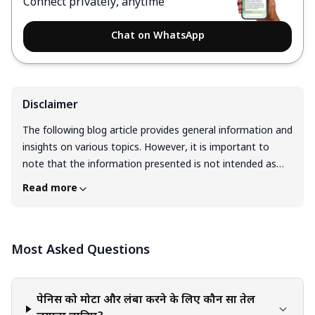
Connect privately, anytime
Chat on WhatsApp
Disclaimer
The following blog article provides general information and
insights on various topics. However, it is important to
note that the information presented is not intended as
professional advice in any specific field or area. The
Read more
content of this blog is for general educational and
informational purposes only. The content should not be
interpreted as endorsement, recommendation, or
Most Asked Questions
guarantee of any product, service, or information
mentioned. Readers are solely responsible for the
decisions and actions they take based on the information
provided in this blog. It is essential to exercise individual
पेनिस को मोटा और लंबा करने के लिए कौन सा तेल