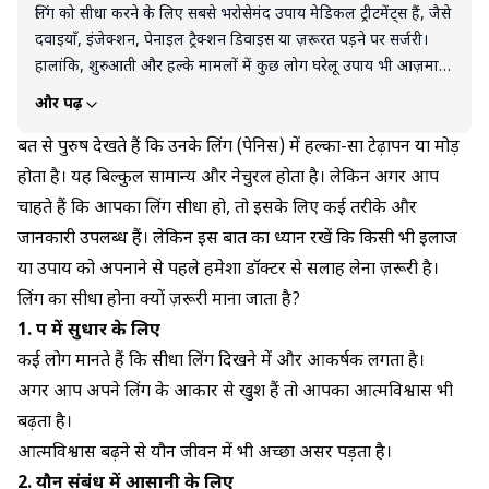
लिंग को सीधा करने के लिए सबसे भरोसेमंद उपाय मेडिकल ट्रीटमेंट्स हैं, जैसे
दवाइयाँ, इंजेक्शन, पेनाइल ट्रैक्शन डिवाइस या ज़रूरत पड़ने पर सर्जरी।
हालांकि, शुरुआती और हल्के मामलों में कुछ लोग घरेलू उपाय भी आज़माते
हैं, जैसे विटामिन E जैसे एंटीऑक्सीडेंट सप्लीमेंट लेना, धूम्रपान–शराब से दूरी
और पढ़ें
बनाना और योगासन या हेल्दी डाइट अपनाना, जिससे शरीर का खून संचार
बेहतर होता है। लेकिन ध्यान रहे कि ये उपाय केवल सहायक हैं; अगर लिंग
बहुत से पुरुष देखते हैं कि उनके लिंग (पेनिस) में हल्का-सा टेढ़ापन या मोड़
का टेढ़ापन ज़्यादा है या सेक्स में दिक्कत हो रही है, तो तुरंत डॉक्टर से
होता है। यह बिल्कुल सामान्य और नेचुरल होता है। लेकिन अगर आप
सलाह लेना सबसे ज़रूरी है।
चाहते हैं कि आपका लिंग सीधा हो, तो इसके लिए कई तरीके और
जानकारी उपलब्ध हैं। लेकिन इस बात का ध्यान रखें कि किसी भी इलाज
या उपाय को अपनाने से पहले हमेशा डॉक्टर से सलाह लेना ज़रूरी है।
लिंग का सीधा होना क्यों ज़रूरी माना जाता है?
1. रूप में सुधार के लिए
कई लोग मानते हैं कि सीधा लिंग दिखने में और आकर्षक लगता है।
अगर आप अपने लिंग के आकार से खुश हैं तो आपका आत्मविश्वास भी
बढ़ता है।
आत्मविश्वास बढ़ने से यौन जीवन में भी अच्छा असर पड़ता है।
2. यौन संबंध में आसानी के लिए