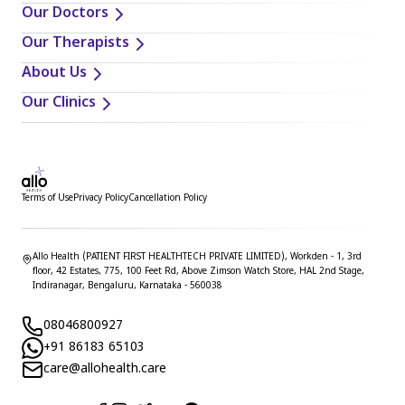
Our Doctors
Our Therapists
About Us
Our Clinics
Terms of Use
Privacy Policy
Cancellation Policy
Allo Health (PATIENT FIRST HEALTHTECH PRIVATE LIMITED), Workden - 1, 3rd
floor, 42 Estates, 775, 100 Feet Rd, Above Zimson Watch Store, HAL 2nd Stage,
Indiranagar, Bengaluru, Karnataka - 560038
08046800927
+91 86183 65103
care@allohealth.care