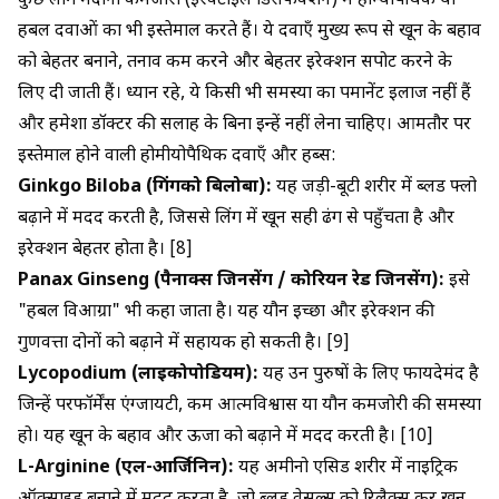
कुछ लोग मर्दाना कमजोरी (इरेक्टाइल डिसफंक्शन) में होम्योपैथिक या
हर्बल दवाओं का भी इस्तेमाल करते हैं। ये दवाएँ मुख्य रूप से खून के बहाव
को बेहतर बनाने, तनाव कम करने और बेहतर इरेक्शन सपोर्ट करने के
लिए दी जाती हैं। ध्यान रहे, ये किसी भी समस्या का पर्मानेंट इलाज नहीं हैं
और हमेशा डॉक्टर की सलाह के बिना इन्हें नहीं लेना चाहिए। आमतौर पर
इस्तेमाल होने वाली होमीयोपैथिक दवाएँ और हर्ब्स:
Ginkgo Biloba (गिंगको बिलोबा):
यह जड़ी-बूटी शरीर में ब्लड फ्लो
बढ़ाने में मदद करती है, जिससे लिंग में खून सही ढंग से पहुँचता है और
इरेक्शन बेहतर होता है। [8]
Panax Ginseng (पैनाक्स जिनसेंग / कोरियन रेड जिनसेंग):
इसे
"हर्बल विआग्रा" भी कहा जाता है। यह यौन इच्छा और इरेक्शन की
गुणवत्ता दोनों को बढ़ाने में सहायक हो सकती है। [9]
Lycopodium (लाइकोपोडियम):
यह उन पुरुषों के लिए फायदेमंद है
जिन्हें परफॉर्मेंस एंग्जायटी, कम आत्मविश्वास या यौन कमजोरी की समस्या
हो। यह खून के बहाव और ऊर्जा को बढ़ाने में मदद करती है। [10]
L-Arginine (एल-आर्जिनिन):
यह अमीनो एसिड शरीर में नाइट्रिक