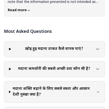
note that the information presented is not intended as
professional advice in any specific field or area. The
Read more
content of this blog is for general educational and
informational purposes only. The content should not be
interpreted as endorsement, recommendation, or
Most Asked Questions
guarantee of any product, service, or information
mentioned. Readers are solely responsible for the
decisions and actions they take based on the information
provided in this blog. It is essential to exercise individual
खोई हुई मर्दाना ताकत कैसे वापस पाएं?
judgment, critical thinking, and personal responsibility
when applying or implementing any information or
suggestions discussed in the blog.
मर्दाना कमजोरी की सबसे अच्छी दवा कौन सी है?
मर्दाना शक्ति बढ़ाने के लिए सबसे सस्ता और आसान
देशी नुस्खा क्या है?