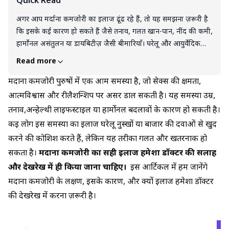
Quick Read
अगर आप मर्दाना कमजोरी का इलाज ढूंढ रहे हैं, तो यह समझना ज़रूरी है
कि इसके कई कारण हो सकते हैं जैसे तनाव, गलत खान-पान, नींद की कमी,
हार्मोनल असंतुलन या डायबिटीज़ जैसी बीमारियाँ। घरेलू और आयुर्वेदिक
उपायों में लहसुन, शहद, आंवला, प्याज, गोखरू, सफेद मूसली और अश्वगंधा
Read more
का ज़िक्र किया जाता है, वहीं डॉक्टर जरूरत पड़ने पर सिल्डेनाफिल जैसी
एलोपैथिक दवाएँ भी लिख सकते हैं। लेकिन ध्यान रखें, हर व्यक्ति की स्थिति
मर्दाना कमजोरी पुरुषों में एक आम समस्या है, जो सेक्स की क्षमता,
अलग होती है और हर इलाज सब पर काम नहीं करता। सबसे सुरक्षित तरीका
आत्मविश्वास और रीलैशन्शिप पर असर डाल सकती है। यह समस्या उम्र,
यही है कि आप डॉक्टर से मिलकर जांच करवाएँ, फिर उनकी सलाह के
तनाव,अन्हेल्थी लाइफस्टाइल या हार्मोनल बदलावों के कारण हो सकती है।
अनुसार ही घरेलू उपाय, आयुर्वेद या दवाओं को अपनाएँ। सही डाइट, तनाव
कई लोग इस समस्या का इलाज घरेलू नुस्खों या बाजार की दवाओं से खुद
कम करना और जीवनशैली में बदलाव भी इलाज का हिस्सा हैं। निष्कर्ष यही
करने की कोशिश करते हैं, लेकिन यह तरीका गलत और खतरनाक हो
है कि मर्दाना कमजोरी को छुपाने के बजाय समय पर डॉक्टर से मिलकर सही
सकता है।
मर्दाना कमजोरी का सही इलाज हमेशा डॉक्टर की सलाह
इलाज लेना ही सबसे असरदार और सुरक्षित उपाय है।
और देखरेख में ही किया जाना चाहिए।
इस आर्टिकल में हम जानेंगे
मर्दाना कमजोरी के लक्षण, इसके कारण, और क्यों इलाज हमेशा डॉक्टर
की देखरेख में करना ज़रूरी है।