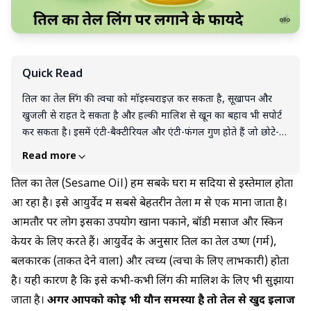
Quick Read
तिल का तेल लिंग की त्वचा को मॉइस्चराइज़ कर सकता है, सूखापन और
खुजली से राहत दे सकता है और हल्की मालिश से खून का बहाव भी सपोर्ट
कर सकता है। इसमें एंटी-बैक्टीरियल और एंटी-फंगल गुण होते हैं जो छोटे-
मोटे इंफेक्शन से बचा सकते हैं। कुछ लोग इसे यौन स्वास्थ्य ओर लिंग की
Read more
सेहत के लिए फायदेमंद मानते हैं, लेकिन यह किसी समस्या का पक्का
इलाज नहीं है। ज़्यादा देर तक या बार-बार मसाज करने से नुकसान भी हो
तिल का तेल (Sesame Oil) हम सबके घरों में सदियों से इस्तेमाल होता
सकता है और लेटेक्स कंडोम के साथ इसका इस्तेमाल बिल्कुल न करें। अगर
आ रहा है। इसे आयुर्वेद में सबसे बेहतरीन तेलों में से एक माना जाता है।
आपको इरेक्शन, जल्दी स्खलन या किसी भी तरह की यौन समस्या है तो
आमतौर पर लोग इसका उपयोग खाना पकाने, बॉडी मसाज और स्किन
घरेलू उपायों पर भरोसा करने के बजाय डॉक्टर से मिलना ही सबसे सही और
केयर के लिए करते हैं। आयुर्वेद के अनुसार तिल का तेल उष्ण (गर्म),
सुरक्षित तरीका है।
बलकारक (ताकत देने वाला) और त्वच्य (त्वचा के लिए लाभकारी) होता
है। यही कारण है कि इसे कभी-कभी लिंग की मालिश के लिए भी सुझाया
जाता है।
अगर आपको कोई भी यौन समस्या है तो तेल से खुद इलाज