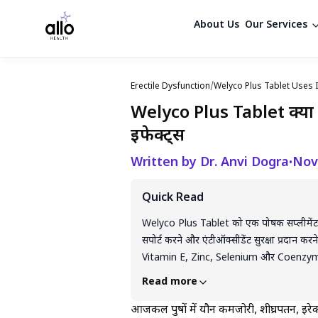
About Us
Our Services
Erectile Dysfunction
/
Welyco Plus Tablet Uses I
Welyco Plus Tablet क्या
इफेक्ट्स
Written by Dr. Anvi Dogra
Nov
•
Quick Read
Welyco Plus Tablet को एक पोषक सप्लीमेंट के रू
सपोर्ट करने और एंटीऑक्सीडेंट सुरक्षा प्रदान 
Vitamin E, Zinc, Selenium और Coenzyme Q
संतुलन में भूमिका निभा सकते हैं। हालांकि, इसके द
Read more
सिरदर्द, ब्लड प्रेशर में बदलाव या एलर्जिक प्रति
संबंधित कोई भी टैबलेट केवल डॉक्टर की सलाह 
आजकल पुरुषों में यौन कमजोरी, शीघ्रपतन, इरे