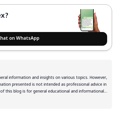
ex?
hat on WhatsApp
neral information and insights on various topics. However,
mation presented is not intended as professional advice in
 of this blog is for general educational and informational
ot be interpreted as endorsement, recommendation, or
 information mentioned. Readers are solely responsible
e based on the information provided in this blog. It is
nt, critical thinking, and personal responsibility when
ion or suggestions discussed in the blog.