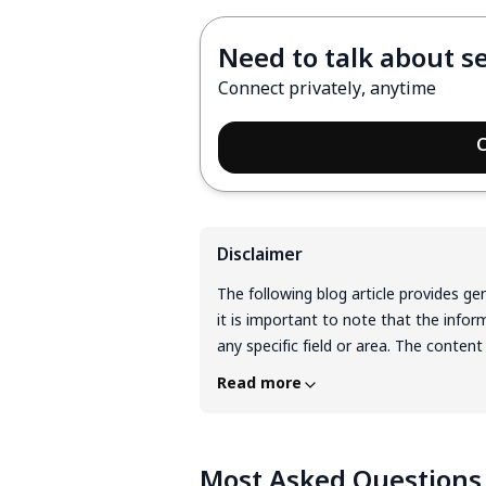
Need to talk about s
Connect privately, anytime
C
Disclaimer
The following blog article provides ge
it is important to note that the infor
any specific field or area. The content
purposes only. The content should n
Read more
guarantee of any product, service, or
for the decisions and actions they tak
essential to exercise individual judgme
Most Asked Questions
applying or implementing any informat