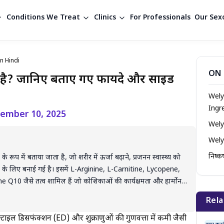
Conditions We Treat
Clinics
For Professionals
Our Sexo
n Hindi
ON 
 है? जानिए बताए गए फायदे और साइड
Welyc
Ingr
ember 10, 2025
Wely
Wely
निष्कर
प में बताया जाता है, जो शरीर में ऊर्जा बढ़ाने, प्रजनन स्वास्थ्य को
करने के लिए बनाई गई है। इसमें L-Arginine, L-Carnitine, Lycopene,
10 जैसे तत्व शामिल हैं जो कोशिकाओं की कार्यक्षमता और हार्मोनल
ावे पूरी तरह वैज्ञानिक रूप से सिद्ध नहीं हैं और कुछ लोगों में पेट दर्द,
Rela
क्रियाएँ जैसे साइड इफेक्ट्स देखे जा सकते हैं। इसलिए यौन समस्या से
से ही लेनी चाहिए। स्वस्थ जीवनशैली, संतुलित आहार और नियमित व्यायाम
क्टाइल डिसफंक्शन (ED) और शुक्राणुओं की गुणवत्ता में कमी जैसी