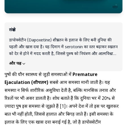
संक्षेप
डापोक्सेटीन (Dapoxetine) शीघ्रपतन के इलाज के लिए बनी दुनिया की
पहली और खास दवा है। यह दिमाग में serotonin का स्तर बढ़ाकर स्खलन
को देर से होने में मदद करती है, जिससे पुरुष को नियंत्रण और आत्मविश्वास
दोनों मिलते हैं। सही खुराक और डॉक्टर की सलाह के साथ लेने पर यह
और पढ़ें
सुरक्षित और असरदार साबित होती है। हालांकि, इसे Viagra या अन्य
दवाओं के साथ मिलाकर लेना खतरनाक हो सकता है। इसकी कीमत थोड़ी
पुरुषों की यौन स्वास्थ्य से जुड़ी समस्याओं में
Premature
ज़्यादा हो सकती है, लेकिन कई पुरुषों के लिए यह रिलेशनशिप और
Ejaculation (शीघ्रपतन)
सबसे आम समस्या मानी जाती है। यह
आत्मसम्मान बचाने वाली दवा साबित होती है। इसलिए इसे शुरू करने से
समस्या न सिर्फ शारीरिक असुविधा देती है, बल्कि मानसिक तनाव और
पहले हमेशा डॉक्टर से सलाह ज़रूर लें।
रिश्तों पर भी असर डालती है। शोध बताते हैं कि दुनिया भर में 20% से
ज़्यादा पुरुष इस समस्या से जूझते हैं [1]। अपने देश में तो इस पर खुलकर
बात भी नहीं होती, जिससे हालात और बिगड़ जाते हैं। इसी समस्या के
इलाज के लिए एक खास दवा बनाई गई है, जो है डापोक्सेटीन