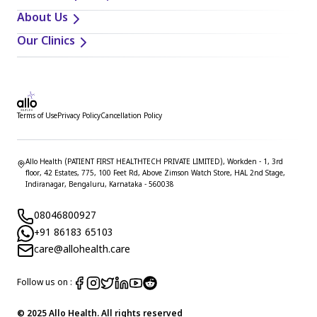
About Us
Our Clinics
Terms of Use
Privacy Policy
Cancellation Policy
Allo Health (PATIENT FIRST HEALTHTECH PRIVATE LIMITED), Workden - 1, 3rd
floor, 42 Estates, 775, 100 Feet Rd, Above Zimson Watch Store, HAL 2nd Stage,
Indiranagar, Bengaluru, Karnataka - 560038
08046800927
+91 86183 65103
care@allohealth.care
Follow us on :
© 2025 Allo Health. All rights reserved