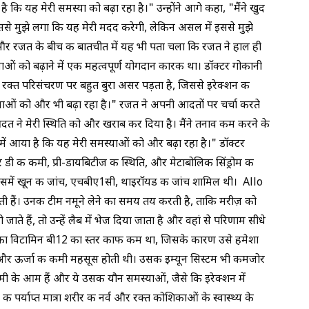
 कि यह मेरी समस्या को बढ़ा रहा है।" उन्होंने आगे कहा, "मैंने खुद
जिससे मुझे लगा कि यह मेरी मदद करेगी, लेकिन असल में इससे मुझे
 और रजत के बीच की बातचीत में यह भी पता चला कि रजत ने हाल ही
याओं को बढ़ाने में एक महत्वपूर्ण योगदान कारक था। डॉक्टर गोकानी
ं रक्त परिसंचरण पर बहुत बुरा असर पड़ता है, जिससे
इरेक्शन की
ओं को और भी बढ़ा रहा है।" रजत ने अपनी आदतों पर चर्चा करते
 आदत ने मेरी स्थिति को और खराब कर दिया है। मैंने तनाव कम करने के
में आया है कि यह मेरी समस्याओं को और बढ़ा रहा है।" डॉक्टर
र डी की कमी,
प्री-डायबिटीज
की स्थिति, और मेटाबोलिक सिंड्रोम की
 जिसमें खून की जांच, एचबीए1सी, थाइरॉयड की जांच शामिल थी। Allo
ाती हैं। उनकी टीम नमूने लेने का समय तय करती है, ताकि मरीज़ को
जाते हैं, तो उन्हें लैब में भेज दिया जाता है और वहां से परिणाम सीधे
 का
विटामिन बी12
का स्तर काफी कम था, जिसके कारण उसे हमेशा
था, और ऊर्जा की कमी महसूस होती थी। उसकी इम्यून सिस्टम भी कमजोर
ी के आम हैं और ये उसकी यौन समस्याओं, जैसे कि इरेक्शन में
ी पर्याप्त मात्रा शरीर की नर्व और रक्त कोशिकाओं के स्वास्थ्य के