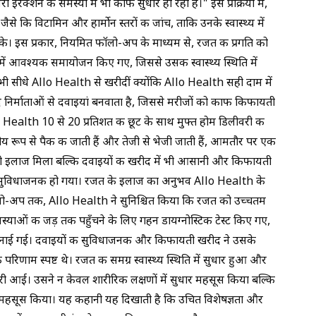
 इरेक्शन की समस्या में भी काफी सुधार हो रहा है।" इस प्रक्रिया में,
ैसे कि विटामिन और हार्मोन स्तरों की जांच, ताकि उनके स्वास्थ्य में
। इस प्रकार, नियमित फॉलो-अप के माध्यम से, रजत की प्रगति को
ें आवश्यक समायोजन किए गए, जिससे उसकी स्वास्थ्य स्थिति में
ी सीधे Allo Health से खरीदीं क्योंकि Allo Health सही दाम में
निर्माताओं से दवाइयां बनवाता है, जिससे मरीजों को काफी किफायती
o Health 10 से 20 प्रतिशत की छूट के साथ मुफ्त होम डिलीवरी की
पनीय रूप से पैक की जाती हैं और तेजी से भेजी जाती हैं, आमतौर पर एक
 इलाज मिला बल्कि दवाइयों की खरीद में भी आसानी और किफायती
ुविधाजनक हो गया। रजत के इलाज का अनुभव Allo Health के
लो-अप तक, Allo Health ने सुनिश्चित किया कि रजत को उच्चतम
्याओं की जड़ तक पहुँचने के लिए गहन डायग्नोस्टिक टेस्ट किए गए,
नाई गई। दवाइयों की सुविधाजनक और किफायती खरीद ने उसके
ाम स्पष्ट थे। रजत की समग्र स्वास्थ्य स्थिति में सुधार हुआ और
तरी आई। उसने न केवल शारीरिक लक्षणों में सुधार महसूस किया बल्कि
 महसूस किया। यह कहानी यह दिखाती है कि उचित विशेषज्ञता और