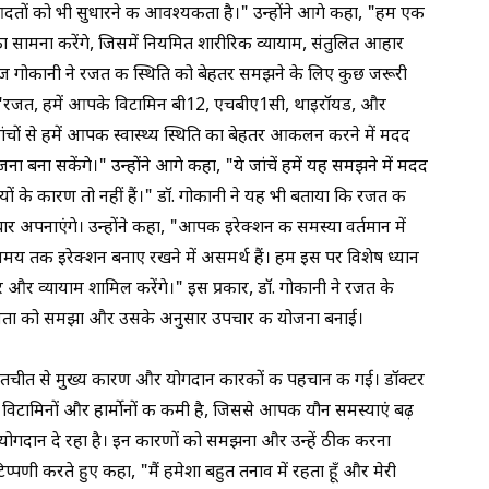
तों को भी सुधारने की आवश्यकता है।" उन्होंने आगे कहा, "हम एक
सामना करेंगे, जिसमें नियमित शारीरिक व्यायाम, संतुलित आहार
कुंज गोकानी ने रजत की स्थिति को बेहतर समझने के लिए कुछ जरूरी
ा, "रजत, हमें आपके विटामिन बी12, एचबीए1सी,
थाइरॉयड
, और
ांचों से हमें आपकी स्वास्थ्य स्थिति का बेहतर आकलन करने में मदद
 बना सकेंगे।" उन्होंने आगे कहा, "ये जांचें हमें यह समझने में मदद
ं के कारण तो नहीं हैं।" डॉ. गोकानी ने यह भी बताया कि रजत की
चार अपनाएंगे। उन्होंने कहा, "आपकी इरेक्शन की समस्या वर्तमान में
 समय तक इरेक्शन बनाए रखने में असमर्थ हैं। हम इस पर विशेष ध्यान
र और व्यायाम शामिल करेंगे।" इस प्रकार, डॉ. गोकानी ने रजत के
गहनता को समझा और उसके अनुसार उपचार की योजना बनाई।
ातचीत से मुख्य कारण और योगदान कारकों की पहचान की गई। डॉक्टर
विटामिनों और हार्मोनों की कमी है, जिससे आपकी यौन समस्याएं बढ़
योगदान दे रहा है। इन कारणों को समझना और उन्हें ठीक करना
प्पणी करते हुए कहा, "मैं हमेशा बहुत तनाव में रहता हूँ और मेरी