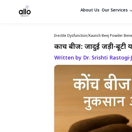
About Us
Our Services
Erectile Dysfunction
/
Kaunch Beej Powder Benef
कौंच बीज: जादुई जड़ी-बूटी 
Written by Dr. Srishti Rastogi
•