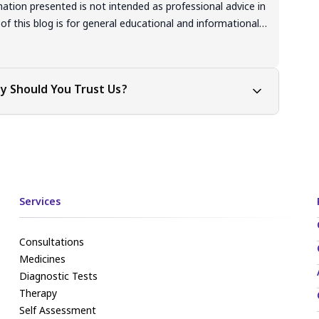
mation presented is not intended as professional advice in
 of this blog is for general educational and informational
ot be interpreted as endorsement, recommendation, or
 information mentioned. Readers are solely responsible
e based on the information provided in this blog. It is
y Should You Trust Us?
nt, critical thinking, and personal responsibility when
ion or suggestions discussed in the blog.
Services
Consultations
Medicines
Diagnostic Tests
Therapy
Self Assessment