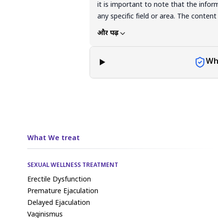
it is important to note that the infor
any specific field or area. The content
purposes only. The content should n
और पढ़ें
guarantee of any product, service, or
for the decisions and actions they tak
Wh
essential to exercise individual judgme
applying or implementing any informat
What We treat
SEXUAL WELLNESS TREATMENT
Erectile Dysfunction
Premature Ejaculation
Delayed Ejaculation
Vaginismus