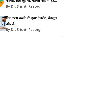
फायदे, सही खुराक, कीमत और साइड
इफेक्ट्स की जानकारी
By Dr. Srishti Rastogi
लिंग खड़ा करने की दवा: टेबलेट, कैप्सूल
और तेल
By Dr. Srishti Rastogi