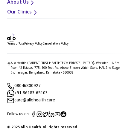
About Us
Our Clinics
Terms of Use
Privacy Policy
Cancellation Policy
Allo Health (PATIENT FIRST HEALTHTECH PRIVATE LIMITED), Workden - 1, 3rd
floor, 42 Estates, 775, 100 Feet Rd, Above Zimson Watch Store, HAL 2nd Stage,
Indiranagar, Bengaluru, Karnataka - 560038
08046800927
+91 86183 65103
care@allohealth.care
Follow us on :
© 2025 Allo Health. All rights reserved