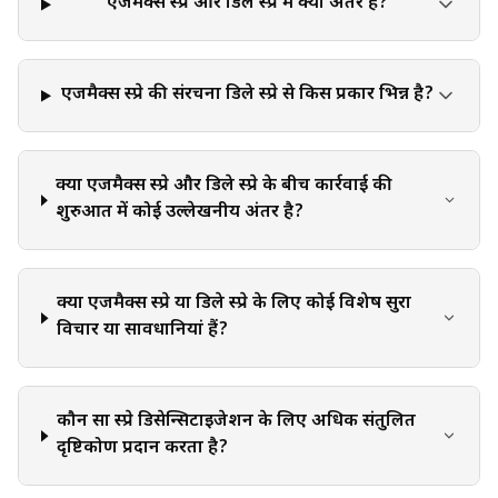
उचित परीक्षण कर सकता है और व्यक्तिगत सलाह और सिफारिशें प्रदान कर
एजमैक्स स्प्रे और डिले स्प्रे में क्या अंतर है?
सकता है। वे आपकी व्यक्तिगत आवश्यकताओं के अनुरूप सूचित निर्णय लेने
में सक्षम हैं। इस बात पर ज़ोर देना ज़रूरी है कि स्व-निदान, स्व-दवा, या
चिकित्सीय सलाह की अवहेलना के गंभीर स्वास्थ्य परिणाम हो सकते हैं। यह
एजमैक्स स्प्रे की संरचना डिले स्प्रे से किस प्रकार भिन्न है?
लेख उदाहरणात्मक उद्देश्यों के लिए विशिष्ट ब्रांड नामों या दवाओं का संदर्भ दे
सकता है। इन नामों का उल्लेख उनकी प्रभावकारिता या सुरक्षा का समर्थन,
अनुशंसा या गारंटी नहीं देता है। दवा का चयन एक स्वास्थ्य देखभाल पेशेवर
क्या एजमैक्स स्प्रे और डिले स्प्रे के बीच कार्रवाई की
से चर्चा और व्यक्तिगत मार्गदर्शन पर आधारित होना चाहिए, जिसे आपकी
शुरुआत में कोई उल्लेखनीय अंतर है?
चिकित्सा स्थिति की व्यापक समझ हो।
क्या एजमैक्स स्प्रे या डिले स्प्रे के लिए कोई विशेष सुरक्षा
विचार या सावधानियां हैं?
कौन सा स्प्रे डिसेन्सिटाइजेशन के लिए अधिक संतुलित
दृष्टिकोण प्रदान करता है?