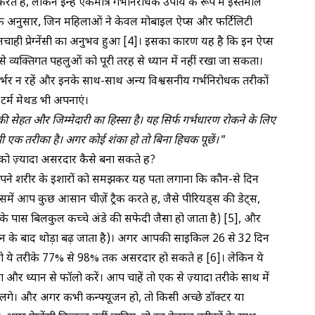
रते हैं, लेकिन इन्हें एकमात्र गर्भनिरोधक उपाय के रूप में इस्तेमाल
के अनुसार, जिन महिलाओं ने केवल मोबाइल ऐप्स और फर्टिलिटी
ाही प्रेग्नेंसी का अनुभव हुआ
[4]
। इसका कारण यह है कि इन ऐप्स
े व्यक्तिगत पहलुओं को पूरी तरह से ध्यान में नहीं रखा जा सकता।
र्भर न रहें और इनके साथ-साथ अन्य विश्वसनीय गर्भनिरोधक तरीकों
-टर्म मेथड भी अपनाएं।
की सेहत और जिम्मेदारी का हिस्सा है। यह सिर्फ गर्भधारण रोकने के लिए
ी एक तरीका है। अगर कोई शंका हो तो बिना हिचक पूछें।"
को ज़्यादा असरदार कैसे बना सकते हैं?
अपने शरीर के इशारों को समझकर यह पता लगाना कि कौन-से दिन
। इसमें आप कुछ आसान चीज़ें ट्रैक करते हैं, जैसे पीरियड्स की डेट्स,
के पास बिलकुल कच्चे अंडे की सफेदी जैसा हो जाता है)
[5]
, और
शन के बाद थोड़ा बढ़ जाता है)। अगर आपकी साइकिल 26 से 32 दिन
, तो ये तरीके 77% से 98% तक असरदार हो सकते हैं
[6]
। लेकिन ये
ा और ध्यान से फॉलो करें। आप चाहें तो एक से ज़्यादा तरीके साथ में
़ा लगे। और अगर कभी कन्फ्यूजन हो, तो किसी अच्छे डॉक्टर या