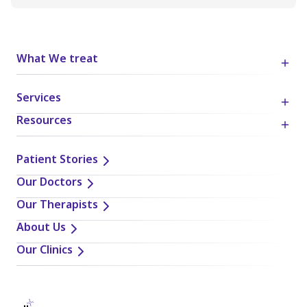
ब्लॉग में दी गई जानकारी के आधार पर लिए गए निर्णयों और कार्यों के लिए
पूरी तरह स्वयं जिम्मेदार हैं। लेख में दी गई किसी भी जानकारी या सुझाव को
लागू या कार्यान्वित करते समय व्यक्तिगत निर्णय, आलोचनात्मक सोच और
What We treat
व्यक्तिगत जिम्मेदारी का प्रयोग करना आवश्यक है।
Services
Resources
Patient Stories
Our Doctors
Our Therapists
About Us
Our Clinics