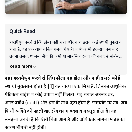
Quick Read
हस्तमैथुन करने से लिंग ढीला नहीं होता और न ही इससे कोई स्थायी नुकसान
होता है, यह एक आम लेकिन गलत मिथ है। कभी-कभी इरेक्शन कमजोर
लगना तनाव, थकान, नींद की कमी या मानसिक दबाव की वजह से नॉर्मल
हो सकता है। अगर सुबह का इरेक्शन आता है और समस्या कभी-कभार ही
Read more
होती है, तो यह ED नहीं माना जाता। लेकिन अगर इरेक्शन की दिक्कत
लगातार बनी रहे, तो डॉक्टर से सलाह लेना सही और सुरक्षित कदम है।
नहीं। हस्तमैथुन करने से लिंग ढीला नहीं होता और न ही इससे कोई
स्थायी नुकसान होता है।[1]
यह धारणा एक
मिथ
है, जिसका आधुनिक
मेडिकल साइंस में कोई प्रमाण नहीं मिलता। यह सवाल अक्सर डर,
अपराधबोध (guilt) और भ्रम के साथ जुड़ा होता है, खासतौर पर तब, जब
किसी व्यक्ति को पहली बार इरेक्शन में बदलाव महसूस होता है। यह
समझना ज़रूरी है कि ऐसी चिंता आम है और अधिकतर मामलों में इसका
कारण बीमारी नहीं होती।