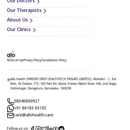
Our Doctors
Our Therapists
About Us
Our Clinics
Terms of Use
Privacy Policy
Cancellation Policy
Allo Health (PATIENT FIRST HEALTHTECH PRIVATE LIMITED), Workden - 1, 3rd
floor, 42 Estates, 775, 100 Feet Rd, Above Zimson Watch Store, HAL 2nd Stage,
Indiranagar, Bengaluru, Karnataka - 560038
08046800927
+91 86183 65103
care@allohealth.care
Follow us on :