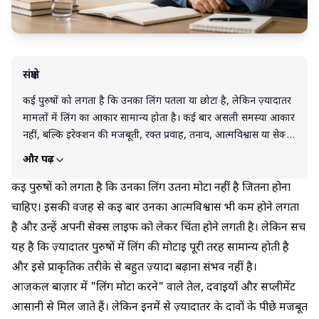
संक्षेप
कई पुरुषों को लगता है कि उनका लिंग पतला या छोटा है, लेकिन ज़्यादातर
मामलों में लिंग का आकार सामान्य होता है। कई बार असली समस्या आकार
नहीं, बल्कि इरेक्शन की मजबूती, रक्त प्रवाह, तनाव, आत्मविश्वास या सेक्स
के दौरान लिंग ढीला होने से जुड़ी हो सकती है। खाना, योग, कीगल
और पढ़ें
एक्सरसाइज और स्वस्थ जीवनशैली इरेक्शन की गुणवत्ता को बेहतर करने में
मदद कर सकते हैं, लेकिन कोई तेल, गोली या घरेलू उपाय लिंग को स्थायी
कई पुरुषों को लगता है कि उनका लिंग उतना मोटा नहीं है जितना होना
रूप से मोटा नहीं करता। अगर सेक्स के दौरान लिंग ढीला हो जाता है,
चाहिए। इसकी वजह से कई बार उनका आत्मविश्वास भी कम होने लगता
इरेक्शन मजबूत नहीं रहता, या आकार को लेकर चिंता आपके आत्मविश्वास
है और उन्हें अपनी सेक्स लाइफ को लेकर चिंता होने लगती है। लेकिन सच
या रिश्ते पर असर डाल रही है, तो पहले निजी आकलन या डॉक्टर परामर्श से
यह है कि ज़्यादातर पुरुषों में लिंग की मोटाई पूरी तरह सामान्य होती है
सही कारण समझना बेहतर है।
और इसे प्राकृतिक तरीके से बहुत ज़्यादा बढ़ाना संभव नहीं है।
आजकल बाज़ार में "लिंग मोटा करने" वाले तेल, दवाइयाँ और सप्लीमेंट
आसानी से मिल जाते हैं। लेकिन इनमें से ज़्यादातर के दावों के पीछे मजबूत