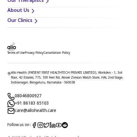
Our Therapists
About Us
Our Clinics
Terms of Use
Privacy Policy
Cancellation Policy
Allo Health (PATIENT FIRST HEALTHTECH PRIVATE LIMITED), Workden - 1, 3rd
floor, 42 Estates, 775, 100 Feet Rd, Above Zimson Watch Store, HAL 2nd Stage,
Indiranagar, Bengaluru, Karnataka - 560038
08046800927
+91 86183 65103
care@allohealth.care
Follow us on :