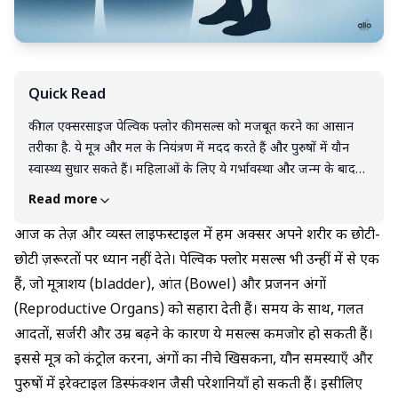
Quick Read
कीगल एक्सरसाइज पेल्विक फ्लोर की मसल्स को मजबूत करने का आसान
तरीका है. ये मूत्र और मल के नियंत्रण में मदद करते हैं और पुरुषों में यौन
स्वास्थ्य सुधार सकते हैं। महिलाओं के लिए ये गर्भावस्था और जन्म के बाद
मसल्स को मजबूत रखने और पेल्विक अंगों के ढीले होने का खतरा कम करने
Read more
में मदद करते हैं। इन्हें सही तरीके से रोज़ाना करने पर 1-3 महीने में असर
दिख सकता है। प्रकटीसे करते समय कमर, पेट और जांघों को आराम दें और
आज की तेज़ और व्यस्त लाइफस्टाइल में हम अक्सर अपने शरीर की छोटी-
यदि आप सही तकनीक नहीं जानते हैं तो डॉक्टर या फिजियोथेरपिस्ट से
छोटी ज़रूरतों पर ध्यान नहीं देते। पेल्विक फ्लोर मसल्स भी उन्हीं में से एक
सलाह लें, वरना इनके साइड एफेक्ट्स हो सकते हैं। लगातार करने से पेल्विक
हैं, जो मूत्राशय (bladder), आंत (Bowel) और प्रजनन अंगों
स्वास्थ्य बेहतर होता है और मूत्र, मल और यौन स्वास्थ्य में सुधार आता है.
(Reproductive Organs) को सहारा देती हैं। समय के साथ, गलत
आदतों, सर्जरी और उम्र बढ़ने के कारण ये मसल्स कमजोर हो सकती हैं।
इससे मूत्र को कंट्रोल करना, अंगों का नीचे खिसकना, यौन समस्याएँ और
पुरुषों में इरेक्टाइल डिस्फंक्शन जैसी परेशानियाँ हो सकती हैं। इसीलिए