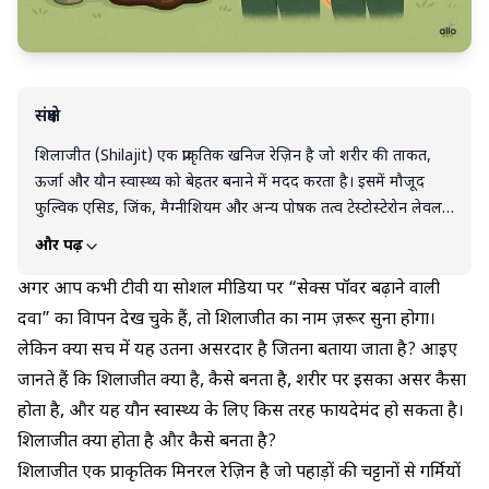
संक्षेप
शिलाजीत (Shilajit) एक प्राकृतिक खनिज रेज़िन है जो शरीर की ताकत,
ऊर्जा और यौन स्वास्थ्य को बेहतर बनाने में मदद करता है। इसमें मौजूद
फुल्विक एसिड, जिंक, मैग्नीशियम और अन्य पोषक तत्व टेस्टोस्टेरोन लेवल,
स्टैमिना और फर्टिलिटी को सपोर्ट करते हैं। अश्वगंधा, सफेद मूसली और कौंच
और पढ़ें
बीज जैसी जड़ी-बूटियों के साथ इसका सेवन करने पर असर और भी बेहतर
हो सकता है। हालांकि, Allo की सलाह है कि किसी भी तरह का सप्लीमेंट
अगर आप कभी टीवी या सोशल मीडिया पर “सेक्स पॉवर बढ़ाने वाली
या शिलाजीत प्रोडक्ट लेने से पहले अपने डॉक्टर या आयुर्वेदिक विशेषज्ञ से
दवा” का विज्ञापन देख चुके हैं, तो शिलाजीत का नाम ज़रूर सुना होगा।
परामर्श ज़रूर करें, ताकि आपको सुरक्षित और सही परिणाम मिलें।
लेकिन क्या सच में यह उतना असरदार है जितना बताया जाता है? आइए
जानते हैं कि शिलाजीत क्या है, कैसे बनता है, शरीर पर इसका असर कैसा
होता है, और यह यौन स्वास्थ्य के लिए किस तरह फायदेमंद हो सकता है।
शिलाजीत क्या होता है और कैसे बनता है?
शिलाजीत एक प्राकृतिक मिनरल रेज़िन है जो पहाड़ों की चट्टानों से गर्मियों