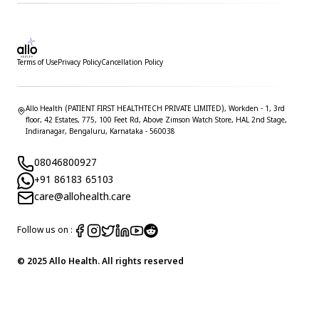
Terms of Use
Privacy Policy
Cancellation Policy
Allo Health (PATIENT FIRST HEALTHTECH PRIVATE LIMITED), Workden - 1, 3rd
floor, 42 Estates, 775, 100 Feet Rd, Above Zimson Watch Store, HAL 2nd Stage,
Indiranagar, Bengaluru, Karnataka - 560038
08046800927
+91 86183 65103
care@allohealth.care
Follow us on :
© 2025 Allo Health. All rights reserved