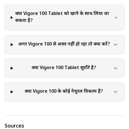
में सक्षम हैं। इस बात पर ज़ोर देना ज़रूरी है कि स्व-निदान, स्व-दवा, या
चिकित्सीय सलाह की अवहेलना के गंभीर स्वास्थ्य परिणाम हो सकते हैं। यह
क्या Vigore 100 Tablet को खाने के साथ लिया जा
लेख उदाहरणात्मक उद्देश्यों के लिए विशिष्ट ब्रांड नामों या दवाओं का संदर्भ दे
सकता है?
सकता है। इन नामों का उल्लेख उनकी प्रभावकारिता या सुरक्षा का समर्थन,
अनुशंसा या गारंटी नहीं देता है। दवा का चयन एक स्वास्थ्य देखभाल पेशेवर
से चर्चा और व्यक्तिगत मार्गदर्शन पर आधारित होना चाहिए, जिसे आपकी
अगर Vigore 100 से असर नहीं हो रहा तो क्या करें?
चिकित्सा स्थिति की व्यापक समझ हो।
क्या Vigore 100 Tablet सुरक्षित है?
क्या Vigore 100 के कोई नेचुरल विकल्प हैं?
Sources