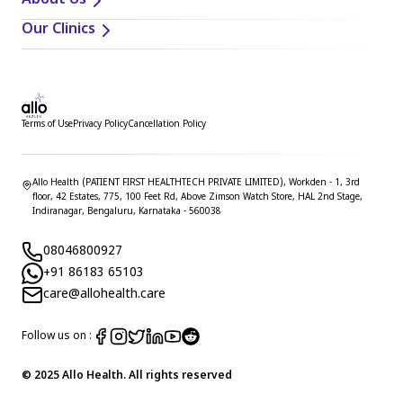
About Us
Our Clinics
Terms of Use
Privacy Policy
Cancellation Policy
Allo Health (PATIENT FIRST HEALTHTECH PRIVATE LIMITED), Workden - 1, 3rd
floor, 42 Estates, 775, 100 Feet Rd, Above Zimson Watch Store, HAL 2nd Stage,
Indiranagar, Bengaluru, Karnataka - 560038
08046800927
+91 86183 65103
care@allohealth.care
Follow us on :
© 2025 Allo Health. All rights reserved