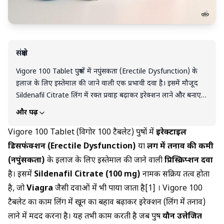
संक्षेप
Vigore 100 Tablet पुरुषों में नपुंसकता (Erectile Dysfunction) के
इलाज के लिए इस्तेमाल की जाने वाली एक प्रभावी दवा है। इसमें मौजूद
Sildenafil Citrate लिंग में रक्त प्रवाह बढ़ाकर इरेक्शन लाने और बनाए
रखने में मदद करता है, जिससे यौन प्रदर्शन और आत्मविश्वास दोनों में सुधार
और पढ़ें
होता है। यह दवा कोई “सेक्स बूस्टर” या “लिंग बढ़ाने की दवा” नहीं है,
बल्कि केवल इरेक्शन की समस्या को दूर करने के लिए काम करती है। इसे
Vigore 100 Tablet (विगोर 100 टैबलेट) पुरुषों में
इरेक्टाइल
हमेशा डॉक्टर की सलाह से, सही मात्रा और समय पर लेना चाहिए। साथ ही,
डिसफंक्शन (Erectile Dysfunction)
या
लिंग में तनाव की कमी
शराब या नाइट्रेट्स जैसी दवाओं के साथ इसका सेवन करना खतरनाक हो
(नपुंसकता)
के इलाज के लिए इस्तेमाल की जाने वाली
प्रिस्क्रिप्शन दवा
सकता है, इसलिए सावधानी ज़रूरी है।
है। इसमें
Sildenafil Citrate (100 mg)
नामक सक्रिय तत्व होता
है, जो
Viagra
जैसी दवाओं में भी पाया जाता है[1] । Vigore 100
टैबलेट का काम लिंग में खून का बहाव बढ़ाकर इरेक्शन (लिंग में तनाव)
लाने में मदद करना है। यह तभी काम करती है जब पुरुष
यौन उत्तेजित