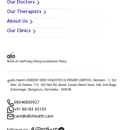
सकता है। इन नामों का उल्लेख उनकी प्रभावकारिता या सुरक्षा का समर्थन,
Our Doctors
अनुशंसा या गारंटी नहीं देता है। दवा का चयन एक स्वास्थ्य देखभाल पेशेवर
Our Therapists
से चर्चा और व्यक्तिगत मार्गदर्शन पर आधारित होना चाहिए, जिसे आपकी
About Us
चिकित्सा स्थिति की व्यापक समझ हो।
Our Clinics
Terms of Use
Privacy Policy
Cancellation Policy
Allo Health (PATIENT FIRST HEALTHTECH PRIVATE LIMITED), Workden - 1, 3rd
floor, 42 Estates, 775, 100 Feet Rd, Above Zimson Watch Store, HAL 2nd Stage,
Indiranagar, Bengaluru, Karnataka - 560038
08046800927
+91 86183 65103
care@allohealth.care